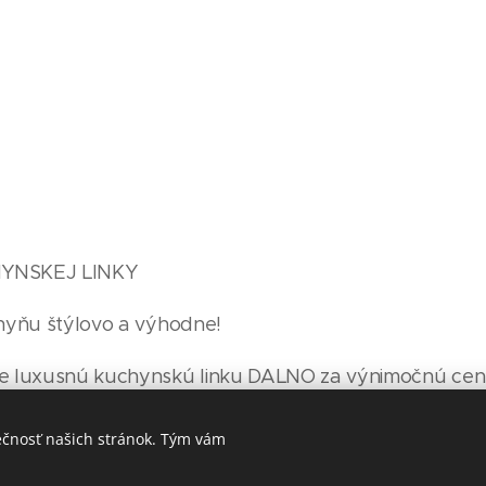
YNSKEJ LINKY 🔥
chyňu štýlovo a výhodne!
 luxusnú kuchynskú linku DALNO za výnimočnú cen
 846 €
ečnosť našich stránok. Tým vám
n 3 990 €