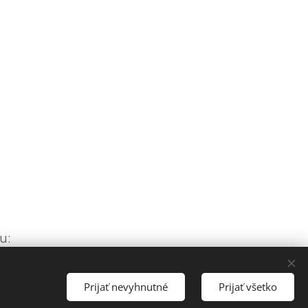
u:
Prijať nevyhnutné
Prijať všetko