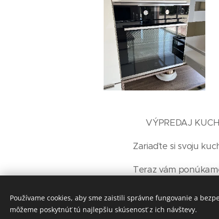
🔥 VÝPREDAJ KUCH
Zariaďte si svoju ku
Teraz vám ponúkame
🛠️ Pôvodná cena: 9
Používame cookies, aby sme zaistili správne fungovanie a bezp
môžeme poskytnúť tú najlepšiu skúsenosť z ich návštevy.
💥 Zľavnená cena: le